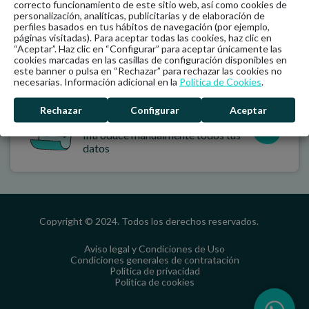
correcto funcionamiento de este sitio web, así como cookies de
personalización, analíticas, publicitarias y de elaboración de
perfiles basados en tus hábitos de navegación (por ejemplo,
Con FACTURA
páginas visitadas). Para aceptar todas las cookies, haz clic en
“Aceptar”. Haz clic en “Configurar” para aceptar únicamente las
Puedes adjuntar tu factura
cookies marcadas en las casillas de configuración disponibles en
directamente
este banner o pulsa en “Rechazar” para rechazar las cookies no
necesarias. Información adicional en la
Política de Cookies
.
Rechazar
Configurar
Aceptar
Sin FACTURA
Introduce manualmente todos tus
datos
Copyright © 2024. Todos los derechos reservados.
Aviso legal y Condiciones de Uso
Condiciones generales de contratación
Política de privacidad
Política de cookies