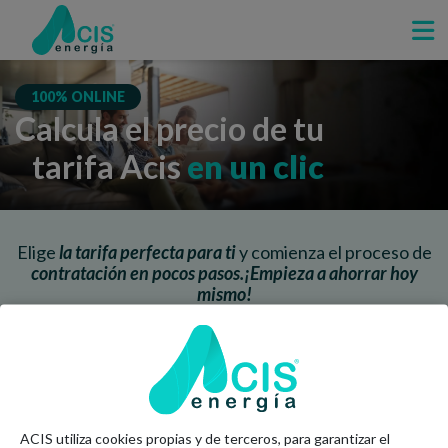
100% ONLINE
Calcula el precio de tu
tarifa Acis
en un clic
Elige
la tarifa perfecta para ti
y comienza el proceso de
contratación en pocos pasos.¡Empieza a ahorrar hoy
mismo!
Con CUPS
Solo debes introducir tu número
CUPS
ACIS utiliza cookies propias y de terceros, para garantizar el