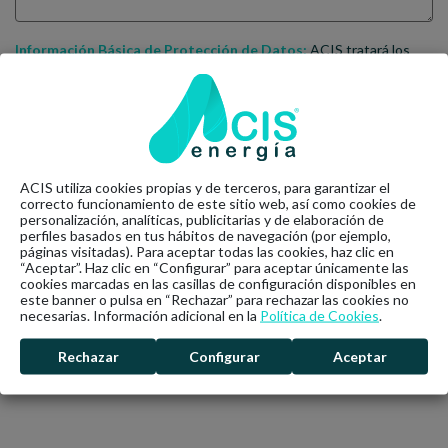
Información Básica de Protección de Datos:
ACIS tratará los
datos para atender tus consultas o peticiones y enviarte
comunicaciones que puedan ser de tu interés, si así lo has
consentido. Puedes ejercer tus derechos de protección de datos
escribiendo un email a clientes@acisenergia.com y acceder a la
información sobre el tratamiento de tus datos en la
Política de
Privacidad
.
Al pulsar el botón “Enviar mensaje” declaro que he leído y entiendo
ACIS utiliza cookies propias y de terceros, para garantizar el
la
Política de Privacidad
de esta Web y consiento el tratamiento de
correcto funcionamiento de este sitio web, así como cookies de
mis datos para la gestión de mi consulta o petición.
personalización, analíticas, publicitarias y de elaboración de
perfiles basados en tus hábitos de navegación (por ejemplo,
páginas visitadas). Para aceptar todas las cookies, haz clic en
Deseo recibir comunicaciones que puedan ser de mi interés
“Aceptar”. Haz clic en “Configurar” para aceptar únicamente las
sobre ACIS.
cookies marcadas en las casillas de configuración disponibles en
este banner o pulsa en “Rechazar” para rechazar las cookies no
necesarias. Información adicional en la
Política de Cookies
.
Rechazar
Configurar
Aceptar
ENVIAR MENSAJE