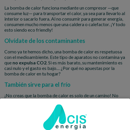
La bomba de calor funciona mediante un compresor —que
consume luz— para transportar el calor, ya sea para llevarlo al
interior o sacarlo fuera. Al no consumir para generar energía,
consumen mucho menos que una caldera o calefactor. ¡Y todo
esto siendo eco friendly!
Olvídate de los contaminantes
Como ya te hemos dicho, una bomba de calor es respetuosa
con el medioambiente. Este tipo de aparatos no contamina ya
que
no expulsa CO2
. Si es más barato, su mantenimiento es
casi nulo y el gasto es bajo… ¿Por qué no apuestas por la
bomba de calor en tu hogar?
También sirve para el frío
¡No creas que la bomba de calor es solo de un camino! No
solo puede usarse para caldear tu hogar, también sirve a la
inversa. Puedes usar tu bomba de calor
como si fuera un
aire acondicionado
. Su eficiencia no es tan alta como
cuando generan calor, ¡pero sigue siendo más económico y
respetuoso!