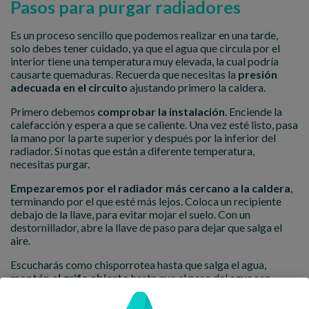
Pasos para purgar radiadores
Es un proceso sencillo que podemos realizar en una tarde,
solo debes tener cuidado, ya que el agua que circula por el
interior tiene una temperatura muy elevada, la cual podría
causarte quemaduras. Recuerda que necesitas la
presión
adecuada en el circuito
ajustando primero la caldera.
Primero debemos
comprobar la instalación
. Enciende la
calefacción y espera a que se caliente. Una vez esté listo, pasa
la mano por la parte superior y después por la inferior del
radiador. Si notas que están a diferente temperatura,
necesitas purgar.
Empezaremos por el radiador más cercano a la caldera
,
terminando por el que esté más lejos. Coloca un recipiente
debajo de la llave, para evitar mojar el suelo. Con un
destornillador, abre la llave de paso para dejar que salga el
aire.
Escucharás como chisporrotea hasta que salga el agua,
mantén el grifo abierto
hasta que el paso del agua sea
fluido. Cierra la llave y repite con el resto de radiadores. Al
terminar, revisa la presión de la caldera siguiendo las