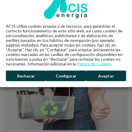
recomendaciones del fabricante. Lo habitual es que esté en
1,5 bares.
Ahora sólo queda comprobar que todo funciona
correctamente. Purgar radiadores es un proceso sencillo, sólo
ACIS utiliza cookies propias y de terceros, para garantizar el
necesitas tiempo para revisar uno a uno todos los radiadores.
correcto funcionamiento de este sitio web, así como cookies de
personalización, analíticas, publicitarias y de elaboración de
perfiles basados en tus hábitos de navegación (por ejemplo,
páginas visitadas). Para aceptar todas las cookies, haz clic en
“Aceptar”. Haz clic en “Configurar” para aceptar únicamente las
cookies marcadas en las casillas de configuración disponibles en
Últimas noticias
este banner o pulsa en “Rechazar” para rechazar las cookies no
necesarias. Información adicional en la
Política de Cookies
.
Rechazar
Configurar
Aceptar