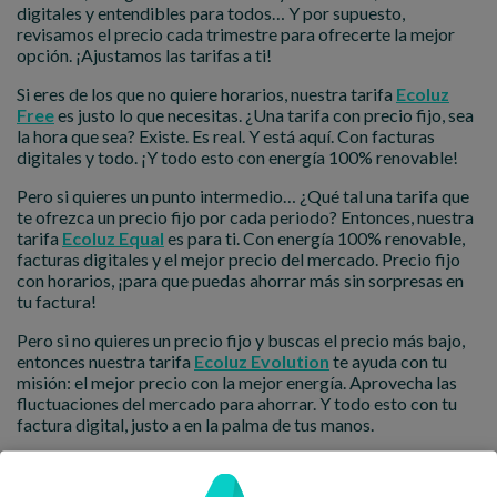
digitales y entendibles para todos… Y por supuesto,
revisamos el precio cada trimestre para ofrecerte la mejor
opción. ¡Ajustamos las tarifas a ti!
Si eres de los que no quiere horarios, nuestra tarifa
Ecoluz
Free
es justo lo que necesitas. ¿Una tarifa con precio fijo, sea
la hora que sea? Existe. Es real. Y está aquí. Con facturas
digitales y todo. ¡Y todo esto con energía 100% renovable!
Pero si quieres un punto intermedio… ¿Qué tal una tarifa que
te ofrezca un precio fijo por cada periodo? Entonces, nuestra
tarifa
Ecoluz Equal
es para ti. Con energía 100% renovable,
facturas digitales y el mejor precio del mercado. Precio fijo
con horarios, ¡para que puedas ahorrar más sin sorpresas en
tu factura!
Pero si no quieres un precio fijo y buscas el precio más bajo,
entonces nuestra tarifa
Ecoluz Evolution
te ayuda con tu
misión: el mejor precio con la mejor energía. Aprovecha las
fluctuaciones del mercado para ahorrar. Y todo esto con tu
factura digital, justo a en la palma de tus manos.
¿No sabes cuál escoger?