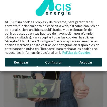
Tenemos tantas ofertas que puedes haberte sentido
abrumado. ¡Lo sabemos! Pero tranquilo, aquí tenemos la
solución. Solo tienes que ponerte en contacto con nosotros y
nos encargaremos de ayudarte en todo lo que quieras. TO-
DO. Escríbenos
aquí
o llámanos al
900 831 169
.
ACIS utiliza cookies propias y de terceros, para garantizar el
correcto funcionamiento de este sitio web, así como cookies de
¡Totalmente gratis!
personalización, analíticas, publicitarias y de elaboración de
perfiles basados en tus hábitos de navegación (por ejemplo,
páginas visitadas). Para aceptar todas las cookies, haz clic en
“Aceptar”. Haz clic en “Configurar” para aceptar únicamente las
cookies marcadas en las casillas de configuración disponibles en
Últimas noticias
este banner o pulsa en “Rechazar” para rechazar las cookies no
necesarias. Información adicional en la
Política de Cookies
.
Rechazar
Configurar
Aceptar