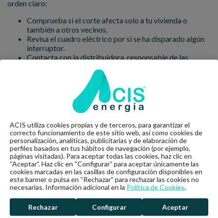
orden claro:
Comprueba si el corte afecta solo a tu vivienda o
también a otros vecinos.
Revisa el cuadro eléctrico por si se ha disparado algún
interruptor.
Contacta con la distribuidora, responsable de las
averías en la red.
Indica que en el domicilio hay una persona
electrodependiente.
Comprueba la batería de los equipos médicos y cuánto
tiempo pueden funcionar.
Si hay riesgo para la salud, llama a emergencias o al
servicio sanitario indicado.
ACIS utiliza cookies propias y de terceros, para garantizar el
Avisa a familiares o vecinos de confianza para recibir
correcto funcionamiento de este sitio web, así como cookies de
ayuda cercana.
personalización, analíticas, publicitarias y de elaboración de
perfiles basados en tus hábitos de navegación (por ejemplo,
páginas visitadas). Para aceptar todas las cookies, haz clic en
Medidas de prevención y seguridad
“Aceptar”. Haz clic en “Configurar” para aceptar únicamente las
cookies marcadas en las casillas de configuración disponibles en
en el hogar
este banner o pulsa en “Rechazar” para rechazar las cookies no
necesarias. Información adicional en la
Política de Cookies
.
Preparar la vivienda ayuda a reducir riesgos ante un corte de
luz. Para una persona electrodependiente, conviene revisar
Rechazar
Configurar
Aceptar
algunos puntos básicos: