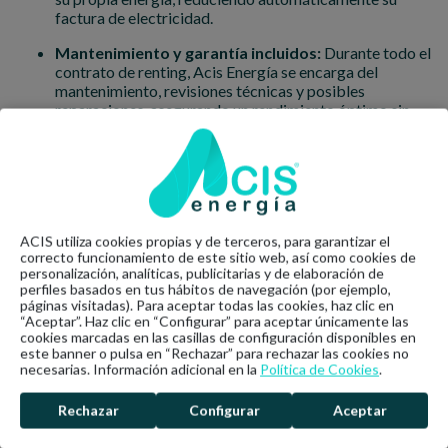
factura de electricidad.
Mantenimiento y garantía incluidos:
Durante todo el
contrato de renting, Acis Energía se encarga del
mantenimiento, revisiones técnicas y posibles
reparaciones, asegurando un rendimiento óptimo sin
costes adicionales.
Flexibilidad y opción de compra:
Al finalizar el
contrato de renting, el cliente puede optar por renovar
el acuerdo, devolver los paneles o incluso
comprarlos
si así lo desea
.
ACIS utiliza cookies propias y de terceros, para garantizar el
Ventajas del renting solar de Acis Energía
correcto funcionamiento de este sitio web, así como cookies de
personalización, analíticas, publicitarias y de elaboración de
perfiles basados en tus hábitos de navegación (por ejemplo,
El
renting solar
de Acis Energía
se presenta como una
páginas visitadas). Para aceptar todas las cookies, haz clic en
solución accesible y sin complicaciones para quienes desean
“Aceptar”. Haz clic en “Configurar” para aceptar únicamente las
aprovechar la energía solar sin realizar una gran inversión
cookies marcadas en las casillas de configuración disponibles en
inicial. A diferencia de la compra tradicional de paneles
este banner o pulsa en “Rechazar” para rechazar las cookies no
necesarias. Información adicional en la
Política de Cookies
.
solares, este modelo permite disfrutar de todos los
beneficios de la energía renovable sin desembolsos elevados.
Desde el primer mes, notarás una reducción en tu factura de
Rechazar
Configurar
Aceptar
la luz gracias a la electricidad generada por los paneles
solares. Este ahorro se mantiene en el tiempo, permitiendo