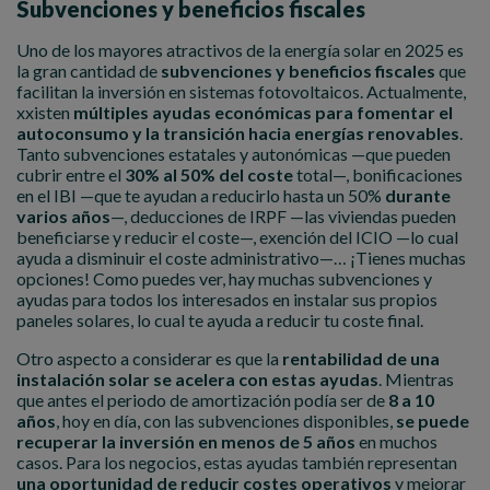
Subvenciones y beneficios fiscales
Uno de los mayores atractivos de la energía solar en 2025 es
la gran cantidad de
subvenciones y beneficios fiscales
que
facilitan la inversión en sistemas fotovoltaicos. Actualmente,
xxisten
múltiples ayudas económicas para fomentar el
autoconsumo y la transición hacia energías renovables
.
Tanto subvenciones estatales y autonómicas —que pueden
cubrir entre el
30% al 50% del coste
total—, bonificaciones
en el IBI —que te ayudan a reducirlo hasta un 50%
durante
varios años
—, deducciones de IRPF —las viviendas pueden
beneficiarse y reducir el coste—, exención del ICIO —lo cual
ayuda a disminuir el coste administrativo—… ¡Tienes muchas
opciones! Como puedes ver, hay muchas subvenciones y
ayudas para todos los interesados en instalar sus propios
paneles solares, lo cual te ayuda a reducir tu coste final.
Otro aspecto a considerar es que la
rentabilidad de una
instalación solar se acelera con estas ayudas
. Mientras
que antes el periodo de amortización podía ser de
8 a 10
años
, hoy en día, con las subvenciones disponibles,
se puede
recuperar la inversión en menos de 5 años
en muchos
casos. Para los negocios, estas ayudas también representan
una oportunidad de reducir costes operativos
y mejorar