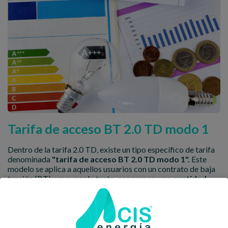
Tarifa de acceso BT 2.0 TD modo 1
Dentro de la tarifa 2.0 TD, existe un tipo específico de tarifa
denominada
"tarifa de acceso BT 2.0 TD modo 1".
Este
modelo se aplica a aquellos usuarios con un contrato de baja
tensión (BT) y que, por lo tanto,
consumen una cantidad
moderada de electricidad.
¿Qué implica el modo 1 en la tarifa BT 2.0 TD?
El modo 1 de la tarifa BT 2.0 TD se refiere a la modalidad de