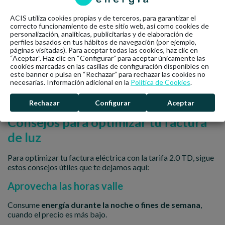
acceso que los usuarios pueden contratar según su consumo.
El
"modo 1" está diseñado para usuarios cuyo consumo
ACIS utiliza cookies propias y de terceros, para garantizar el
correcto funcionamiento de este sitio web, así como cookies de
no supera los 10 kW de potencia contratada
. Esto hace
personalización, analíticas, publicitarias y de elaboración de
que se les apliquen los precios establecidos en la tarifa 2.0
perfiles basados en tus hábitos de navegación (por ejemplo,
TD, con los beneficios de poder ajustar su consumo a las
páginas visitadas). Para aceptar todas las cookies, haz clic en
horas más económicas.
“Aceptar”. Haz clic en “Configurar” para aceptar únicamente las
cookies marcadas en las casillas de configuración disponibles en
Esta modalidad resulta
ideal para hogares y pequeños
este banner o pulsa en “Rechazar” para rechazar las cookies no
necesarias. Información adicional en la
Política de Cookies
.
negocios que
buscan aprovechar las ventajas
de los
precios variables según la franja horaria
, sin tener que
preocuparse por costes adicionales o tarifas más complejas.
Rechazar
Configurar
Aceptar
Consejos para optimizar tu factura
de luz
Para optimizar tu factura eléctrica con la tarifa 2.0 TD, sigue
estos consejos útiles que te dejamos aquí:
Aprovecha las horas valle
Consume
energía durante la noche o fines de semana
,
cuando el precio es más bajo.