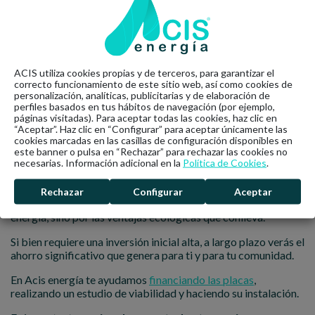
instalar un
mecanismo de maniobra selectiva
. Este sistema
te permitirá dar la orden de que, cuando llames el ascensor
siempre baje o suba el más cercano, evitando que se hagan
viajes con el ascensor vacío.
Además, como lo mencionamos anteriormente, podrás
ACIS utiliza cookies propias y de terceros, para garantizar el
correcto funcionamiento de este sitio web, así como cookies de
instalar sensores de luz que hagan que esta se encienda solo
personalización, analíticas, publicitarias y de elaboración de
cuando haya una persona dentro.
perfiles basados en tus hábitos de navegación (por ejemplo,
páginas visitadas). Para aceptar todas las cookies, haz clic en
Nuestro consejo: cámbiate al
“Aceptar”. Haz clic en “Configurar” para aceptar únicamente las
cookies marcadas en las casillas de configuración disponibles en
autoconsumo
este banner o pulsa en “Rechazar” para rechazar las cookies no
necesarias. Información adicional en la
Política de Cookies
.
La instalación de placas fotovoltaicas en las terrazas, es sin
lugar a duda la mejor opción de ahorro energético para tu
Rechazar
Configurar
Aceptar
comunidad. No solo porque estás generando tu propia
energía, sino por las ventajas ecológicas que conlleva.
Si bien requiere una inversión inicial alta, a largo plazo verás el
ahorro significativo que genera para ti y para tu comunidad.
En Acis energía te ayudamos
financiando las placas
,
realizando un estudio de viabilidad y haciendo su instalación.