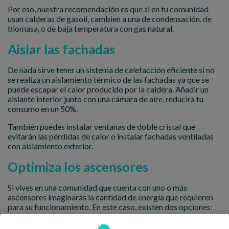
Por eso, nuestra recomendación es que si en tu comunidad
usan calderas de gasoil, cambien a una de condensación, de
biomasa, o de baja temperatura con gas natural.
Aislar las fachadas
De nada sirve tener un sistema de calefacción eficiente si no
se realiza un aislamiento térmico de las fachadas ya que se
puede escapar el calor producido por la caldera. Añadir un
aislante interior junto con una cámara de aire, reducirá tu
consumo en un 50%.
También puedes instalar ventanas de doble cristal que
evitarán las pérdidas de calor o instalar fachadas ventiladas
con aislamiento exterior.
Optimiza los ascensores
Si vives en una comunidad que cuenta con uno o más
ascensores imaginarás la cantidad de energía que requieren
para su funcionamiento. En este caso, existen dos opciones:
Sustituir los antiguos ascensores por unos más eficientes o