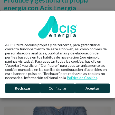
energía con Acis Energía
Te ofrecemos la opción de ser autosuficiente financiando las
placas fotovoltaicas que necesites para que el problema de la
inversión inicial sea inexistente. Gracias a ellas, la factura de
la luz de tu vivienda ser verá reducida desde el primer mes.
Con nuestra ayuda, puedes tener una instalación de placas
ACIS utiliza cookies propias y de terceros, para garantizar el
solares para autoconsumo en tu hogar, ¡sin preocupaciones!
correcto funcionamiento de este sitio web, así como cookies de
Empieza a ahorrar hoy por un mañana mejor. Quieras seguir
personalización, analíticas, publicitarias y de elaboración de
conectado a la red eléctrica o no, en Acis Energía tenemos la
perfiles basados en tus hábitos de navegación (por ejemplo,
mejor solución para ti. Y si eliges la opción con excedentes,
páginas visitadas). Para aceptar todas las cookies, haz clic en
“Aceptar”. Haz clic en “Configurar” para aceptar únicamente las
¡te compensamos en tu factura de la luz!
Contáctanos
y
cookies marcadas en las casillas de configuración disponibles en
conviértete en el dueño de tu energía.
este banner o pulsa en “Rechazar” para rechazar las cookies no
necesarias. Información adicional en la
Política de Cookies
.
Rechazar
Configurar
Aceptar
Últimas noticias