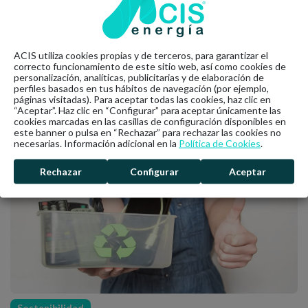
Ahora ya sabes cuánto cuesta cambiar de compañía eléctrica,
¡la elección está en tu mano! Si tú también quieres tener
energía 100% renovable y verde, puedes contratar una de
nuestras
tarifas
. Y si aún así tienes dudas, siempre puedes
ACIS utiliza cookies propias y de terceros, para garantizar el
contactar con nosotros para que te asesoremos.
correcto funcionamiento de este sitio web, así como cookies de
personalización, analíticas, publicitarias y de elaboración de
perfiles basados en tus hábitos de navegación (por ejemplo,
páginas visitadas). Para aceptar todas las cookies, haz clic en
“Aceptar”. Haz clic en “Configurar” para aceptar únicamente las
Últimas noticias
cookies marcadas en las casillas de configuración disponibles en
este banner o pulsa en “Rechazar” para rechazar las cookies no
necesarias. Información adicional en la
Política de Cookies
.
Rechazar
Configurar
Aceptar
Sostenibilidad