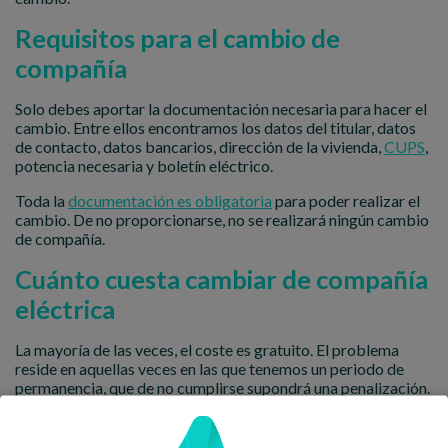
Requisitos para el cambio de
compañía
Solo debes aportar la documentación necesaria para hacer el
cambio. Entre ellos encontramos los datos del titular, datos
de contacto, datos bancarios, dirección de la vivienda,
CUPS
,
potencia necesaria y boletín eléctrico.
Toda la
documentación es obligatoria
para poder realizar el
cambio. De no proporcionarse, no se realizará ningún cambio
de compañía.
Cuánto cuesta cambiar de compañía
eléctrica
La mayoría de las veces, el coste es gratuito. El problema
reside en aquellas veces en las que tenemos un periodo de
permanencia, que de no cumplirse supondrá una penalización.
Por ello, la respuesta a cuánto cuesta cambia de compañía
eléctrica es: depende de tu situación.