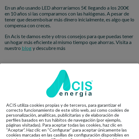
En un año usando LED ahorraríamos 5€ llegando a los 200€
en 10 años si las comparamos con las halógenas. A pesar de
tener que desembolsar más dinero inicialmente, es algo que lo
compensa con creces.
En Acis te damos este y otros consejos para que puedas tener
un hogar más eficiente al mismo tiempo que ahorras. Visita a
nuestro
blog
y descubre más
Últimas noticias
ACIS utiliza cookies propias y de terceros, para garantizar el
correcto funcionamiento de este sitio web, así como cookies de
personalización, analíticas, publicitarias y de elaboración de
perfiles basados en tus hábitos de navegación (por ejemplo,
páginas visitadas). Para aceptar todas las cookies, haz clic en
“Aceptar”. Haz clic en “Configurar” para aceptar únicamente las
cookies marcadas en las casillas de configuración disponibles en