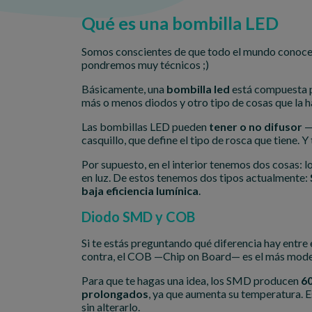
Qué es una bombilla LED
Somos conscientes de que todo el mundo conoce
pondremos muy técnicos ;)
Básicamente, una
bombilla led
está compuesta po
más o menos diodos y otro tipo de cosas que la h
Las bombillas LED pueden
tener o no difusor
—q
casquillo, que define el tipo de rosca que tiene. Y
Por supuesto, en el interior tenemos dos cosas: lo
en luz. De estos tenemos dos tipos actualmente:
baja eficiencia lumínica
.
Diodo SMD y COB
Si te estás preguntando qué diferencia hay entr
contra, el COB —Chip on Board— es el más moder
Para que te hagas una idea, los SMD producen
6
prolongados
, ya que aumenta su temperatura. E
sin alterarlo.