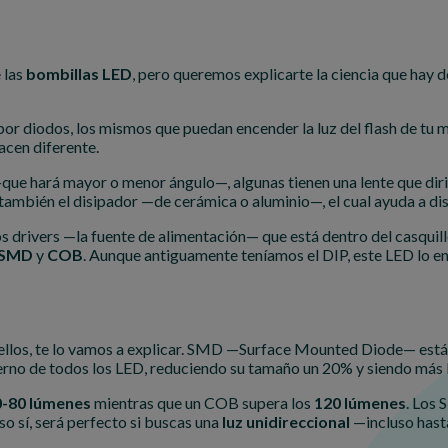
 las
bombillas LED
, pero queremos explicarte la ciencia que hay d
r diodos, los mismos que puedan encender la luz del flash de tu mó
acen diferente.
ue hará mayor o menor ángulo—, algunas tienen una lente que dirig
 también el disipador —de cerámica o aluminio—, el cual ayuda a disip
s drivers —la fuente de alimentación— que está dentro del casquillo 
SMD
y
COB
. Aunque antiguamente teníamos el DIP, este LED lo enc
e ellos, te lo vamos a explicar. SMD —Surface Mounted Diode— está
no de todos los LED, reduciendo su tamaño un 20% y siendo más 
0-80 lúmenes
mientras que un COB supera los
120 lúmenes
. Los
so sí, será perfecto si buscas una
luz unidireccional
—incluso hast