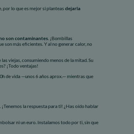
e, por lo que es mejor si planteas
dejarla
no son contaminantes
. ¡Bombillas
 son más eficientes. Y al no generar calor, no
 las viejas, consumiendo menos de la mitad. Su
es? ¡Todo ventajas!
00h de vida —unos 6 años aprox.— mientras que
… ¡Tenemos la respuesta para ti! ¿Has oído hablar
olsar ni un euro. Instalamos todo por ti, sin que