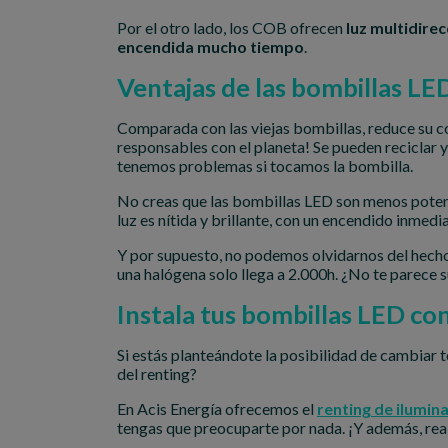
Por el otro lado, los COB ofrecen
luz multidirec
encendida mucho tiempo
.
Ventajas de las bombillas LE
Comparada con las viejas bombillas, reduce su
responsables con el planeta! Se pueden reciclar y
tenemos problemas si tocamos la bombilla.
No creas que las bombillas LED son menos potente
luz es nítida y brillante, con un encendido inme
Y por supuesto, no podemos olvidarnos del hecho
una halógena solo llega a 2.000h. ¿No te parece 
Instala tus bombillas LED co
Si estás planteándote la posibilidad de cambiar 
del renting?
En Acis Energía ofrecemos el
renting de ilumin
tengas que preocuparte por nada. ¡Y además, rea