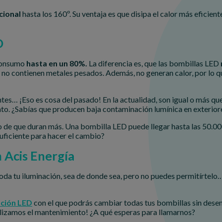
cional
hasta los 160º. Su ventaja es que disipa el calor más eficient
D
 consumo
hasta en un 80%.
La diferencia es, que las bombillas LED
 no contienen metales pesados. Además, no generan calor, por lo que
s… ¡Eso es cosa del pasado! En la actualidad, son igual o más que
diato. ¿Sabías que producen baja contaminación lumínica en exterior
 de que duran más. Una bombilla LED puede llegar hasta las 50.0
suficiente para hacer el cambio?
n Acis Energía
toda tu iluminación, sea de donde sea, pero no puedes permitírtelo
ación LED
con el que podrás cambiar todas tus bombillas sin desemb
lizamos el mantenimiento! ¿A qué esperas para llamarnos?