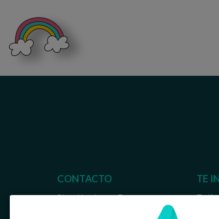
CONTACTO
TE I
Plaza Urquinaona 7
Tarifas
08010 Barcelona
Tarifa