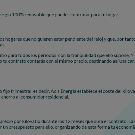
nergía 100% renovable que puedes contratar para tu hogar.
s hogares que no quieren estar pendiente del reloj y que, por tanto
as.
io para todos los periodos, con la tranquilidad que ello supone. Y e
tu contrato contarás con el mismo precio, destinando así una canti
 fijo trimestral, es decir, Acis Energía establece el coste del kilo
 ahorro al consumidor residencial.
precio por kilovatio durante los 12 meses que dura el contrato. La v
r un presupuesto para ello, organizando de esta forma tu economía