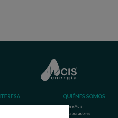
NTERESA
QUIÉNES SOMOS
 luz
Sobre Acis
s gas
Colaboradores