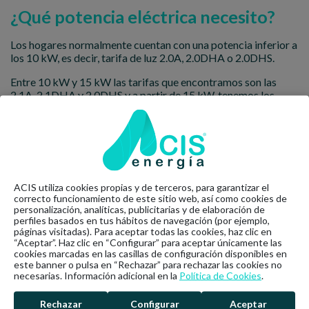
¿Qué potencia eléctrica necesito?
Los hogares normalmente cuentan con una potencia inferior a
los 10 kW, es decir, tarifa de luz 2.0A, 2.0DHA o 2.0DHS.
Entre 10 kW y 15 kW las tarifas que encontramos son las
2.1A, 2.1DHA y 2.0DHS y a partir de 15 kW, tenemos los
peajes de acceso 3.0A.
Así, saber desde un primer momento qué potencia eléctrica
necesitamos en nuestro hogar, nos permitirá elegir la mejor
tarifa de luz y, por consiguiente, pagar solo por la energía que
realmente necesitamos.
ACIS utiliza cookies propias y de terceros, para garantizar el
Estas cuestiones principales —horarios de consumo
correcto funcionamiento de este sitio web, así como cookies de
energético y potencia eléctrica necesaria— nos llevarán a
personalización, analíticas, publicitarias y de elaboración de
perfiles basados en tus hábitos de navegación (por ejemplo,
escoger la mejor tarifa de luz según nuestras necesidades.
páginas visitadas). Para aceptar todas las cookies, haz clic en
“Aceptar”. Haz clic en “Configurar” para aceptar únicamente las
No obstante, si prefieres despreocuparte de tu suministro
cookies marcadas en las casillas de configuración disponibles en
eléctrico, en Acis Energía ponemos a tu disposición la
este banner o pulsa en “Rechazar” para rechazar las cookies no
atención personalizada de nuestros asesores energéticos
necesarias. Información adicional en la
Política de Cookies
.
para que acompañarte en las decisiones referentes a tu
instalaciones de luz y gas. ¿A qué esperas para contactarnos?
Rechazar
Configurar
Aceptar