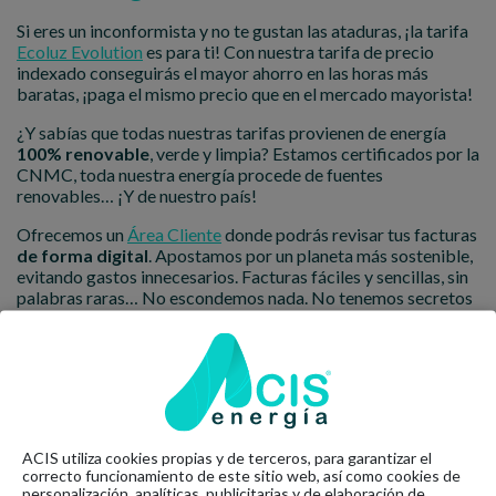
Si eres un inconformista y no te gustan las ataduras, ¡la tarifa
Ecoluz Evolution
es para ti! Con nuestra tarifa de precio
indexado conseguirás el mayor ahorro en las horas más
baratas, ¡paga el mismo precio que en el mercado mayorista!
¿Y sabías que todas nuestras tarifas provienen de energía
100% renovable
, verde y limpia? Estamos certificados por la
CNMC, toda nuestra energía procede de fuentes
renovables… ¡Y de nuestro país!
Ofrecemos un
Área Cliente
donde podrás revisar tus facturas
de forma digital
. Apostamos por un planeta más sostenible,
evitando gastos innecesarios. Facturas fáciles y sencillas, sin
palabras raras… No escondemos nada. No tenemos secretos
ni gastos ocultos. ¡Utilizar energía verde nunca ha sido tan
barato!
Últimas noticias
ACIS utiliza cookies propias y de terceros, para garantizar el
correcto funcionamiento de este sitio web, así como cookies de
personalización, analíticas, publicitarias y de elaboración de