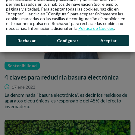
perfiles basados en tus hábitos de navegación (por ejemplo,
páginas visitadas). Para aceptar todas las cookies, haz clic en
“Aceptar”. Haz clic en “Configurar” para aceptar únicamente las
cookies marcadas en las casillas de configuración disponibles en
este banner o pulsa en “Rechazar” para rechazar las cookies no
necesarias. Información adicional en la
Política de Cookies
.
Rechazar
Configurar
Aceptar
Sostenibilidad
4 claves para reducir la basura electrónica
17 ene 2022
La denominada "basura electrónica", es decir los residuos de
aparatos electrónicos, es responsable del 45% del efecto
invernadero.