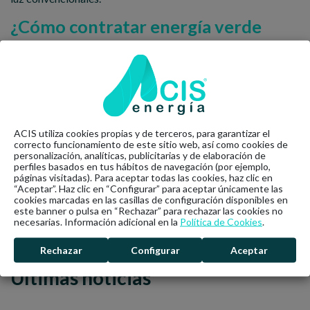
¿Cómo contratar energía verde
para mi hogar?
Hoy en día existen numerosas compañías de luz, como ya
sabrás, hay dos mercados —libre y regulado— claramente
diferenciados en los que contratar tu luz.
Son muchas las compañías que ofrecen energía 100%
ACIS utiliza cookies propias y de terceros, para garantizar el
renovable pero, ¿cuál debes elegir? Para llevar a cabo esta
correcto funcionamiento de este sitio web, así como cookies de
tarea existe una herramienta online, rápida e intuitiva como es
personalización, analíticas, publicitarias y de elaboración de
el comparador energético.
perfiles basados en tus hábitos de navegación (por ejemplo,
páginas visitadas). Para aceptar todas las cookies, haz clic en
“Aceptar”. Haz clic en “Configurar” para aceptar únicamente las
El comparador energético te mostrará rápidamente un
cookies marcadas en las casillas de configuración disponibles en
listado con aquellas compañías de energía verde que mejor se
este banner o pulsa en “Rechazar” para rechazar las cookies no
ajustan a tus necesidades.
necesarias. Información adicional en la
Política de Cookies
.
Rechazar
Configurar
Aceptar
Últimas noticias