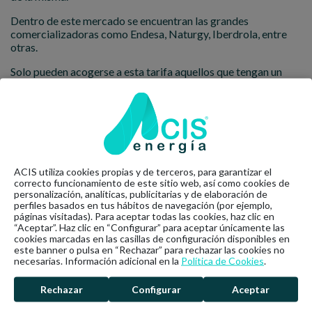
Dentro de este mercado se encuentran las grandes
comercializadoras como Endesa, Naturgy, Iberdrola, entre
otras.
Solo pueden acogerse a esta tarifa aquellos que tengan un
punto de suministro con
tensión menor a 1kV y potencia
contratada menor o igual a 10kW.
Tarifas de la PVPC
Dentro de la modalidad de contrato de luz por PVPC puedes
acceder a tres tipos de tarifas que variarán en función del
ACIS utiliza cookies propias y de terceros, para garantizar el
horario en el que se haga el consumo:
correcto funcionamiento de este sitio web, así como cookies de
personalización, analíticas, publicitarias y de elaboración de
Tarifa 2.A:
Con esta tarifa tendrás el mismo precio
perfiles basados en tus hábitos de navegación (por ejemplo,
páginas visitadas). Para aceptar todas las cookies, haz clic en
todas las horas del día. Es decir que tu factura siempre
“Aceptar”. Haz clic en “Configurar” para aceptar únicamente las
mostrará el mismo valor durante todo el año
cookies marcadas en las casillas de configuración disponibles en
este banner o pulsa en “Rechazar” para rechazar las cookies no
Tarifa 2.0DHA:
Esta tarifa es conocida también como
necesarias. Información adicional en la
Política de Cookies
.
la tarifa de discriminación horaria o tarifa nocturna y
cuenta con dos precios distintos en función de la hora
Rechazar
Configurar
Aceptar
en que se haga el consumo. Tiene un periodo valle —en
donde el precio de la luz será más barata — y un periodo